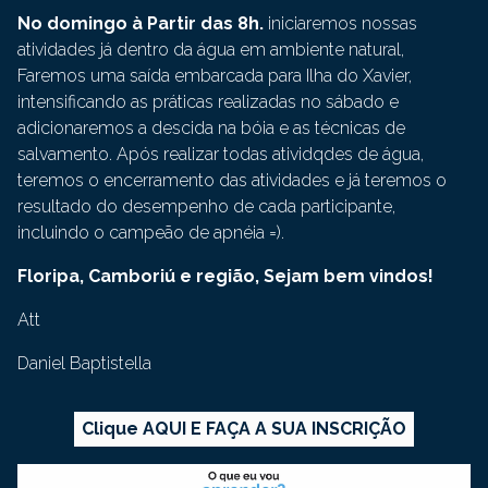
No domingo à Partir das 8h.
iniciaremos nossas
atividades já dentro da água em ambiente natural,
Faremos uma saída embarcada para Ilha do Xavier,
intensificando as práticas realizadas no sábado e
adicionaremos a descida na bóia e as técnicas de
salvamento. Após realizar todas atividqdes de água,
teremos o encerramento das atividades e já teremos o
resultado do desempenho de cada participante,
incluindo o campeão de apnéia =).
Floripa, Camboriú e região, Sejam bem vindos!
Att
Daniel Baptistella
Clique AQUI E FAÇA A SUA INSCRIÇÃO