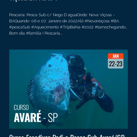
Pescaria: Pesca Sub c/ Nego D´aguaOnde: Nova Viçosa -
BAQuando: 06 e 07, Janeiro de 2022Alô #NovaVoçosa #BA
#pescaSub #Aquecimento #TripBahia #2022 #tamochegando…
Bom dia #familia ! Pescaria...