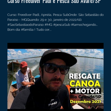
Curso Freediver Padi e Pesca Sub Avaré/SP
Curso: Freediver Padi, Apnéia, Pesca SubOnde: São Sebastião do
Paraíso - MGQuando: 29 e 30, janeiro de 2022Alô
#SaoSebastiaodoParaiso #MG #pescaSub #tamochegando…
Bom dia #familia ! Tudo cer...