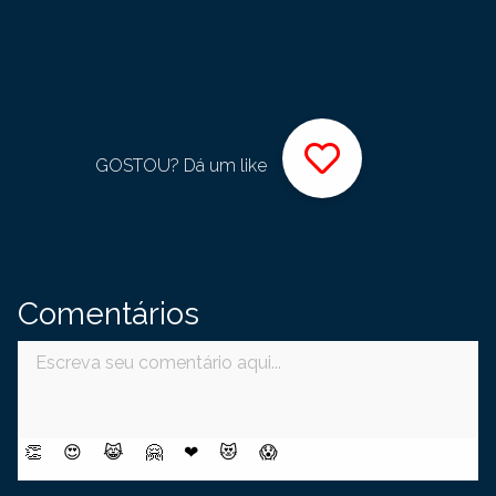
GOSTOU? Dá um like
Comentários
👏
😍
😹
🤗
❤
😻
😱