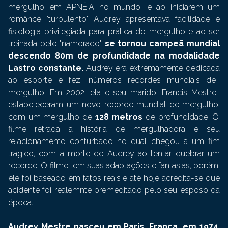
mergulho em APNÉIA no mundo, e ao iniciarem um
românce "turbulento" Audrey apresentava facilidade e
fisiologia privilegiada para prática do mergulho e ao ser
treinada pelo "namorado"
se tornou campeã mundial
descendo 80m de profundidade na modalidade
Lastro constante.
Audrey era
extrem
ament
e
ded
ic
ada
a
o
es
port
e
e
fe
z
in
ú
mer
os
record
es
mund
ia
is
de
mer
g
ul
ho
.
Em
2002
,
el
a
e
se
u
mar
ido
,
Francis
M
est
re
,
estab
ele
cer
am
um
no
vo
record
e
mund
ial
de
mer
g
ul
ho
com
um
mer
g
ul
ho
de
128
met
ros
de profundidade
. O
filme retrada a história de mergulhadora e seu
relacionamento conturbado no qual chegou a um fim
tragico, com a morte de Audrey ao tentar quebrar um
recorde. O filme tem suas adaptações e fantasias, porém,
ele foi baseado em fatos reais e até hoje acredita-se que
acidente foi realemnte premeditado pelo seu esposo da
época.
Audrey Mestre nasceu em Paris, França, em 1974.