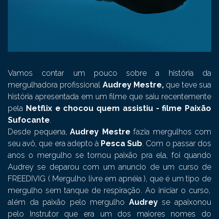
Vamos contar um pouco sobre a história da
mergulhadora profissional
Audrey Mestre,
que teve sua
história apresentada em um filme que saiu recentemente
pela
Netflix e chocou quem assistiu - filme Paixão
Sufocante
.
Des
de
pe
qu
ena
,
Audrey
Mestre
fazia mergulhos com
seu avô, que era adepto à
Pesca Sub
.
Com o passar dos
anos o mergulho se tornou paixão pra ela, foi quando
Audrey se deparou com um anuncio de um curso de
FREEDIVIG ( Mergulho livre em apnéia )
,
que
é
um
tip
o
de
mer
g
ul
ho
sem
tan
que
de
respiração
. Ao iniciar o curso,
além da paixão pelo mergulho
Audrey
se apaixonou
pelo Instrutor que era um dos maiores nomes do